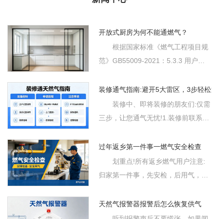
开放式厨房为何不能通燃气？
根据国家标准《燃气工程项目规
范》GB55009-2021：5.3.3 用户燃
气管道及附件应结合建筑物的结构合
理布置，并应设置在便于安装、检修
装修通气指南:避开5大雷区，3步轻松通
的位置，不得设置在下列场所：1.卧
装修中、即将装修的朋友们:仅需
室、客房等人员居住和休息的...
三步，让您通气无忧!1.装修前联系燃
气公司2629268，“安全管家”免费对
您室内燃气设施进行检查及验收，且
过年返乡第一件事一燃气安全检查
会详细告知装修时燃气安全注意事
划重点!所有返乡燃气用户注意:
项，通气无忧!2.装修中有清楚不...
归家第一件事，先安检，后用气，平
安过大年。一、为什么空置房用气
前，安检是必修课?1.管道接口藏隐
天然气报警器报警后怎么恢复供气
患:长期闲置致密封圈老化松动，墙
听到报警声后不要慌张，如果闻