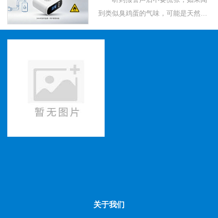
角/橱柜管道易遭鼠咬、挤压破损，泄
到类似臭鸡蛋的气味，可能是天然气
漏风险陡...
泄漏。应第一时间关闭管道阀门，打
开门窗通风并到室外拨打天然气公司
抢险热线0374-2620771。如果没有
闻到天然气味道可使用肥皂水涂抹在
可...
关于我们